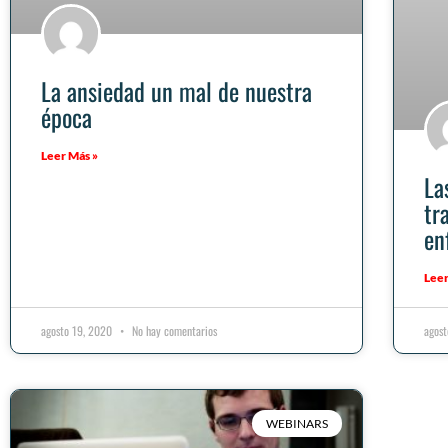
La ansiedad un mal de nuestra
época
Leer Más »
La
tr
en
Leer
agosto 19, 2020
No hay comentarios
agos
WEBINARS