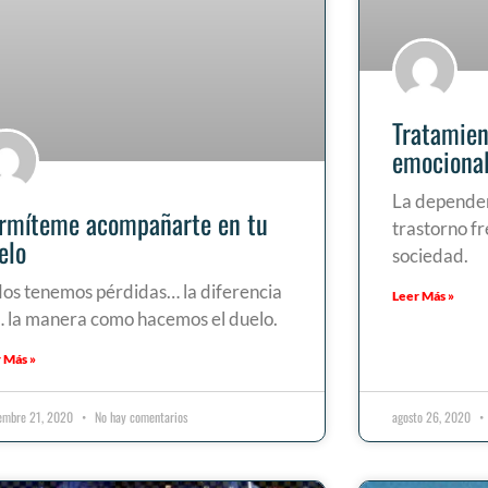
Tratamien
emociona
La dependen
rmíteme acompañarte en tu
trastorno f
elo
sociedad.
os tenemos pérdidas… la diferencia
Leer Más »
 la manera como hacemos el duelo.
 Más »
iembre 21, 2020
No hay comentarios
agosto 26, 2020