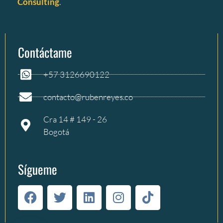
Consulting
.
Contáctame
+57 3126690122
contacto@rubenreyes.co
Cra 14 # 149 - 26
Bogotá
Sígueme